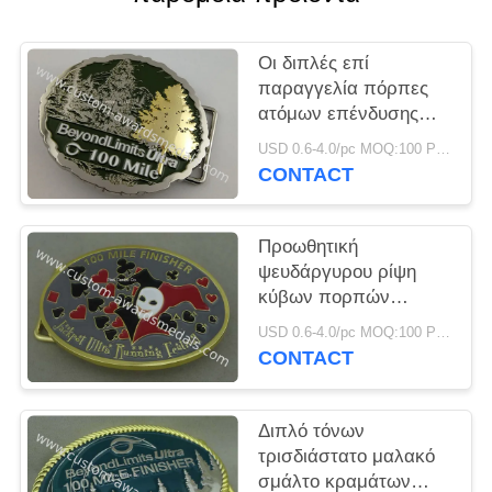
PRIVACY
POLICY
Οι διπλές επί
παραγγελία πόρπες
ατόμων επένδυσης
τρισδιάστατες για το
USD 0.6-4.0/pc MOQ:100 PC ανά σχέδιο
τρέξιμο απονέμουν
CONTACT
ενιαίος ή διπλός -
πλαισιωμένος
Προωθητική
ψευδάργυρου ρίψη
κύβων πορπών
σμάλτων κραμάτων
USD 0.6-4.0/pc MOQ:100 PC ανά σχέδιο
μαλακή πάχος 2,33
CONTACT
χιλ.
Διπλό τόνων
τρισδιάστατο μαλακό
σμάλτο κραμάτων