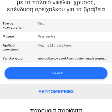
ΈΛΕΓΧΟΣ
με το παλαιό νικέλιο, χρυσός,
επένδυση ορείχαλκου για τα βραβεία
ΜΑΣ
Τόπος
Κίνα
ΕΛΆΤΕ
καταγωγής:
ΣΕ
Μάρκα:
Pins centre
ΕΠΑΦΉ
Αριθμό
Πόρπη 113 μετάλλων
ΜΕ
μοντέλου:
Υψηλό φως:
,
πόρπη ζωνών μετάλλων
custom made πόρπες
ΕΙΔΉΣΕΙΣ
ΕΠΑΦΉ!
ΠΕΡΙΠΤΏΣΕΙΣ
ΛΕΠΤΟΜΈΡΕΙΕΣ
SITEMAP
παρόμοια προϊόντα