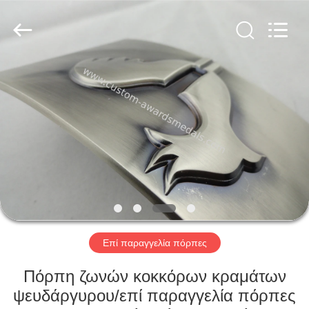
company
ltd.
All
Rights
Reserved.
Developed
by
ECER
ΣΠΊΤΙ
ΠΡΟΪΌΝΤΑ
ΠΕΡΊΠΟΥ
ΕΜΕΊΣ
ΓΎΡΟΣ
ΕΡΓΟΣΤΑΣΊΩΝ
Επί παραγγελία πόρπες
Πόρπη ζωνών κοκκόρων κραμάτων
ΠΟΙΟΤΙΚΌΣ
ψευδάργυρου/επί παραγγελία πόρπες