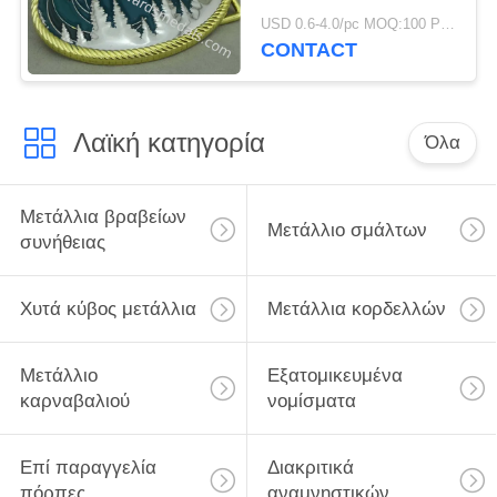
ψευδάργυρου πορπών
USD 0.6-4.0/pc MOQ:100 PC ανά σχέδιο
μετάλλων επί
CONTACT
παραγγελία για τις
διακοσμήσεις
Λαϊκή κατηγορία
Όλα
Μετάλλια βραβείων
Μετάλλιο σμάλτων
συνήθειας
Χυτά κύβος μετάλλια
Μετάλλια κορδελλών
Μετάλλιο
Εξατομικευμένα
καρναβαλιού
νομίσματα
Επί παραγγελία
Διακριτικά
πόρπες
αναμνηστικών