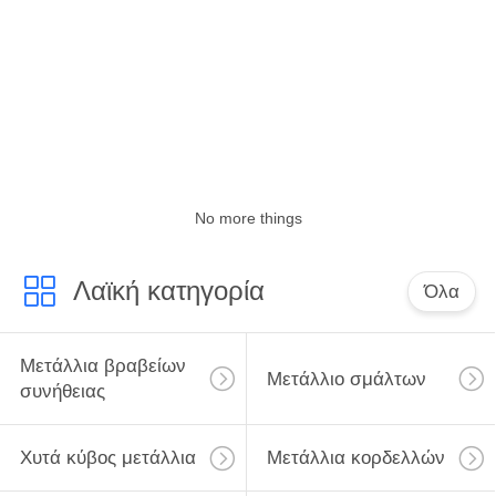
ΈΛΕΓΧΟΣ
ΜΑΣ
ΕΛΆΤΕ
ΣΕ
ΕΠΑΦΉ
ΜΕ
No more things
Λαϊκή κατηγορία
ΕΙΔΉΣΕΙΣ
Όλα
ΠΕΡΙΠΤΏΣΕΙΣ
Μετάλλια βραβείων
Μετάλλιο σμάλτων
συνήθειας
SITEMAP
Χυτά κύβος μετάλλια
Μετάλλια κορδελλών