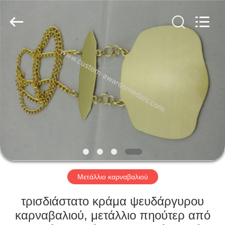
ltd.
All
Rights
Reserved.
Developed
by
ECER
ΣΠΊΤΙ
ΠΡΟΪΌΝΤΑ
ΠΕΡΊΠΟΥ
ΕΜΕΊΣ
ΓΎΡΟΣ
ΕΡΓΟΣΤΑΣΊΩΝ
Μετάλλιο καρναβαλιού
τρισδιάστατο κράμα ψευδάργυρου
ΠΟΙΟΤΙΚΌΣ
καρναβαλιού, μετάλλιο πηούτερ από