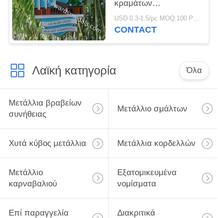
κραμάτων
ψευδάργυρου για το
USD 0.3-1.5/pc MOQ:100 PC ανά σχέδιο
εποχιακό φεστιβάλ της
CONTACT
Γερμανίας Carneval
Λαϊκή κατηγορία
Όλα
Μετάλλια βραβείων
Μετάλλιο σμάλτων
συνήθειας
Χυτά κύβος μετάλλια
Μετάλλια κορδελλών
Μετάλλιο
Εξατομικευμένα
καρναβαλιού
νομίσματα
Επί παραγγελία
Διακριτικά