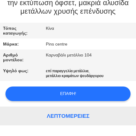
ΈΛΕΓΧΟΣ
την εκτύπωση όφσετ, μακριά αλυσίδα
μετάλλων χρυσής επένδυσης
ΜΑΣ
Τόπος
Κίνα
ΕΛΆΤΕ
καταγωγής:
ΣΕ
Μάρκα:
Pins centre
ΕΠΑΦΉ
Αριθμό
Καρναβάλι μετάλλιο 104
ΜΕ
μοντέλου:
Υψηλό φως:
,
επί παραγγελία μετάλλια
μετάλλιο κραμάτων ψευδάργυρου
ΕΙΔΉΣΕΙΣ
ΕΠΑΦΉ!
ΠΕΡΙΠΤΏΣΕΙΣ
ΛΕΠΤΟΜΈΡΕΙΕΣ
SITEMAP