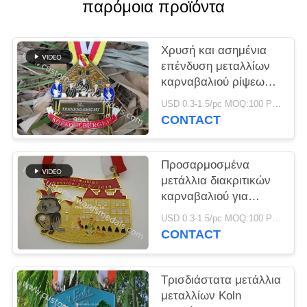
PRIVACY
παρόμοια προϊόντα
POLICY
Χρυσή και ασημένια
επένδυση μεταλλίων
καρναβαλιού ρίψεων
κύβων εκτύπωσης
USD 0.3-1.5/pc MOQ:100 PC ανά σχέδιο
Silkcreen
CONTACT
Προσαρμοσμένα
μετάλλια διακριτικών
καρναβαλιού για
μπύρας σύνδεση
USD 0.3-1.5/pc MOQ:100 PC ανά σχέδιο
κορδελλών σχεδίου
CONTACT
φεστιβάλ τη 2$α
Τρισδιάστατα μετάλλια
μεταλλίων Koln