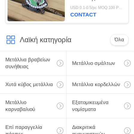
κύβος για τα δώρα
USD 0.1-0.5/pc MOQ:100 PC ανά σχέδιο
γενεθλίων
CONTACT
Λαϊκή κατηγορία
Όλα
Μετάλλια βραβείων
Μετάλλιο σμάλτων
συνήθειας
Χυτά κύβος μετάλλια
Μετάλλια κορδελλών
Μετάλλιο
Εξατομικευμένα
καρναβαλιού
νομίσματα
Επί παραγγελία
Διακριτικά