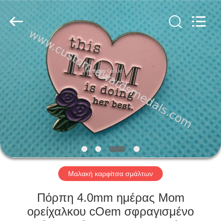
company
ltd.
All
Rights
Reserved.
Developed
by
ECER
ΣΠΊΤΙ
ΠΡΟΪΌΝΤΑ
ΠΕΡΊΠΟΥ
ΕΜΕΊΣ
ΓΎΡΟΣ
ΕΡΓΟΣΤΑΣΊΩΝ
Μαλακή καρφίτσα σμάλτων
Πόρπη 4.0mm ημέρας Mom
ΠΟΙΟΤΙΚΌΣ
ορείχαλκου cOem σφραγισμένο