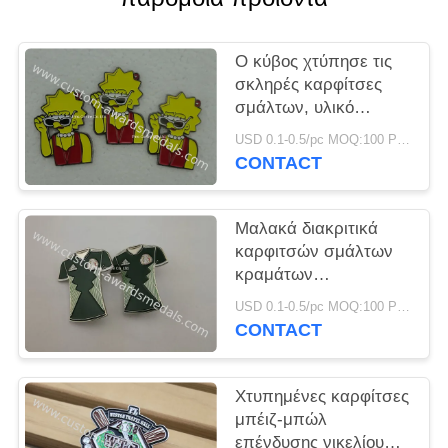
PRIVACY
POLICY
Ο κύβος χτύπησε τις
σκληρές καρφίτσες
σμάλτων, υλικό
διακριτικό νοσοκόμων
USD 0.1-0.5/pc MOQ:100 PC ανά σχέδιο
χρυσής επένδυσης
CONTACT
ορείχαλκου
Μαλακά διακριτικά
καρφιτσών σμάλτων
κραμάτων
ψευδάργυρου, κύβος
USD 0.1-0.5/pc MOQ:100 PC ανά σχέδιο
καρφιτσών Carneval
CONTACT
Orden που κολλιέται
Χτυπημένες καρφίτσες
μπέιζ-μπώλ
επένδυσης νικελίου