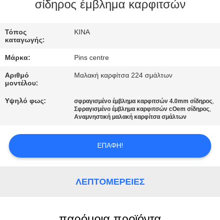
ΈΛΕΓΧΟΣ
σίδηρος έμβλημα καρφιτσών
ΜΑΣ
Τόπος
ΚΙΝΑ
καταγωγής:
ΕΛΆΤΕ
Μάρκα:
Pins centre
ΣΕ
Αριθμό
Μαλακή καρφίτσα 224 σμάλτων
ΕΠΑΦΉ
μοντέλου:
ΜΕ
Υψηλό φως:
,
σφραγισμένο έμβλημα καρφιτσών 4.0mm σίδηρος
,
Σφραγισμένο έμβλημα καρφιτσών cOem σίδηρος
Αναμνηστική μαλακή καρφίτσα σμάλτων
ΕΙΔΉΣΕΙΣ
ΕΠΑΦΉ!
ΠΕΡΙΠΤΏΣΕΙΣ
ΛΕΠΤΟΜΈΡΕΙΕΣ
SITEMAP
παρόμοια προϊόντα